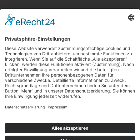
PRODUKTE & LEISTUNGEN
Alarmanlagen
Alarmüberwachung durch Notrufzentrale
Videoüberwachung
Brandschutz
Sicherheitsnebel
Alarmanlagen-Konfigurator
RECHTLICHES
Impressum
Datenschutz