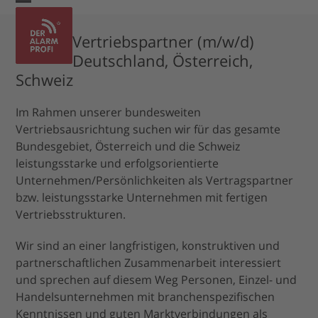
Skip
Open
Close
to
mobile
mobile
Vertriebspartner (m/w/d)
content
Deutschland, Österreich,
menu
menu
Schweiz
Im Rahmen unserer bundesweiten
Vertriebsausrichtung suchen wir für das gesamte
Bundesgebiet, Österreich und die Schweiz
leistungsstarke und erfolgsorientierte
Unternehmen/Persönlichkeiten als Vertragspartner
bzw. leistungsstarke Unternehmen mit fertigen
Vertriebsstrukturen.
Wir sind an einer langfristigen, konstruktiven und
partnerschaftlichen Zusammenarbeit interessiert
und sprechen auf diesem Weg Personen, Einzel- und
Handelsunternehmen mit branchenspezifischen
Kenntnissen und guten Marktverbindungen als