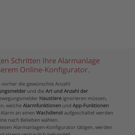
igen Schritten Ihre Alarmanlage
erem Online-Konfigurator.
n vorher die gewünschte Anzahl
ungsmelder
und die
Art und Anzahl der
 Bewegungsmelder
Haustiere
ignorieren müssen,
n, welche
Alarmfunktionen
und
App-Funktionen
r Alarm an einen
Wachdienst
aufgeschaltet werden
nline nach Belieben wählen.
 diesen Alarmanlagen-Konfigurator tätigen, werden
d streng vertraulich behandelt.