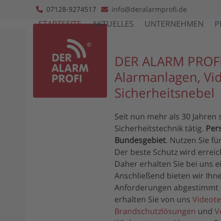
Skip
07128-9274517
info@deralarmprofi.de
to
STARTSEITE
AKTUELLES
UNTERNEHMEN
P
content
DER ALARM PROF
Alarmanlagen, Vi
Sicherheitsnebel
Seit nun mehr als 30 Jahren 
Sicherheitstechnik tätig.
Per
Bundesgebiet
. Nutzen Sie f
Der beste Schutz wird errei
Daher erhalten Sie bei uns 
Anschließend bieten wir Ihne
Anforderungen abgestimmt s
erhalten Sie von uns
Videote
Brandschutzlösungen
und
V