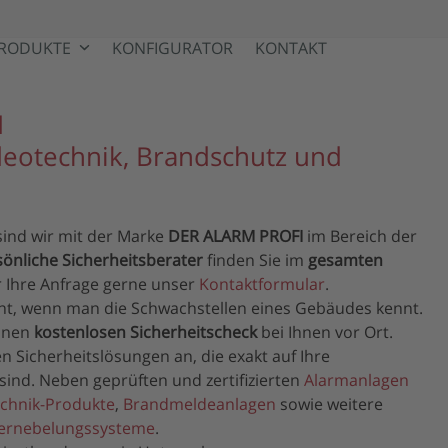
RODUKTE
KONFIGURATOR
KONTAKT
I
deotechnik, Brandschutz und
sind wir mit der Marke
DER ALARM PROFI
im Bereich der
sönliche Sicherheitsberater
finden Sie im
gesamten
ür Ihre Anfrage gerne unser
Kontaktformular
.
cht, wenn man die Schwachstellen eines Gebäudes kennt.
einen
kostenlosen Sicherheitscheck
bei Ihnen vor Ort.
n Sicherheitslösungen an, die exakt auf Ihre
ind. Neben geprüften und zertifizierten
Alarmanlagen
chnik-Produkte
,
Brandmeldeanlagen
sowie weitere
ernebelungssysteme
.