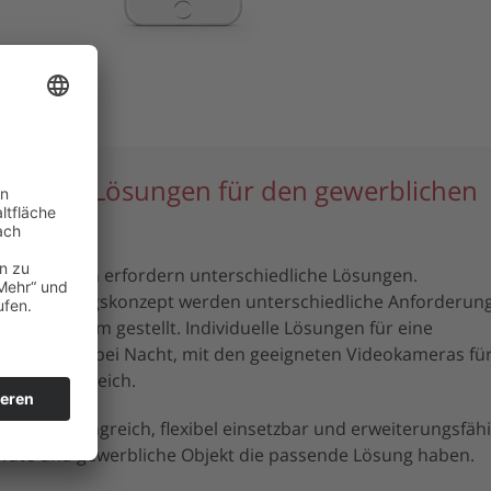
hung – Lösungen für den gewerblichen
Bereich.
forderungen erfordern unterschiedliche Lösungen.
und Sicherungskonzept werden unterschiedliche Anforderun
ungssystem gestellt. Individuelle Lösungen für eine
i Tag und bei Nacht, mit den geeigneten Videokameras fü
en Außenbereich.
e ist umfangreich, flexibel einsetzbar und erweiterungsfähi
rivate und gewerbliche Objekt die passende Lösung haben.