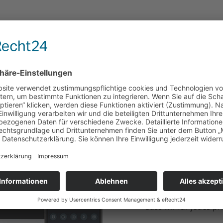
stemen
Videoüberwac
und privaten 
Unterschiedliche An
Je nach Einsatzort 
an ein Videoüberwach
Videoüberwachung be
Innenbereich und d
Unsere Produktpalett
dass wir für jedes p