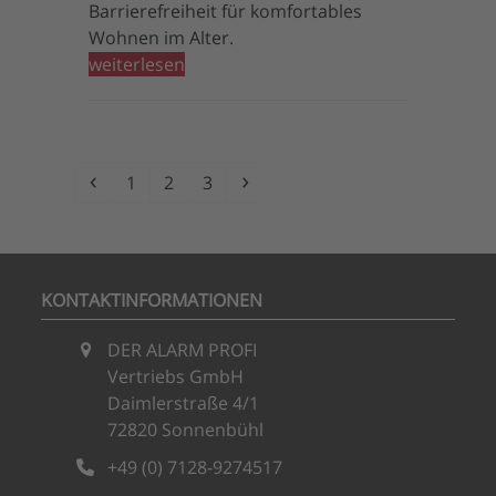
Barrierefreiheit für komfortables
Wohnen im Alter.
weiterlesen
Vorheriger
Seite
Seite
Seite
Vorwärts
1
2
3
KONTAKTINFORMATIONEN
DER ALARM PROFI
Vertriebs GmbH
Daimlerstraße 4/1
72820 Sonnenbühl
+49 (0) 7128-9274517