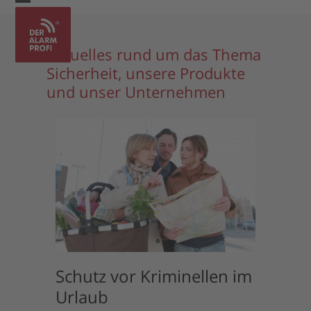
Skip
Open
Close
to
mobile
mobile
content
Aktuelles rund um das Thema
menu
menu
Sicherheit, unsere Produkte
und unser Unternehmen
Schutz vor Kriminellen im
Urlaub